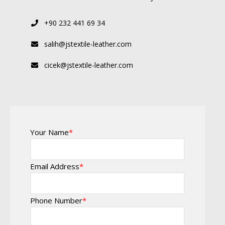
+90 232 441 69 34
salih@jstextile-leather.com
cicek@jstextile-leather.com
Your Name
*
Email Address
*
Phone Number
*